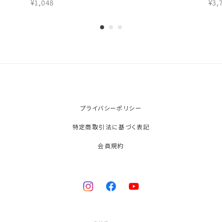
かりまん | ５個
長寿
¥1,048
¥3,
プライバシーポリシー
特定商取引法に基づく表記
会員規約