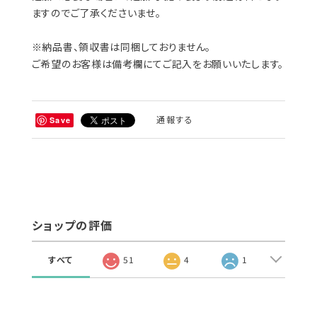
い。
ご注文数と同じ枚数まで手提げ袋は無料でおつけいたし
ます。
追加で必要な場合は、追加 手提げ袋より別途有料となり
ますのでご了承くださいませ。
※納品書、領収書は同梱しておりません。
ご希望のお客様は備考欄にてご記入をお願いいたします。
通報する
Save
ショップの評価