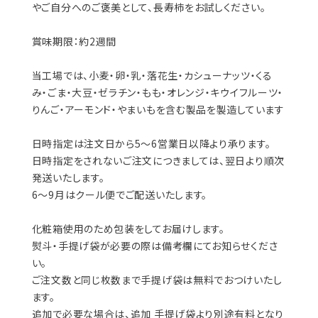
食欲をそそります。
甘さ控えめで上品な味わいなので、贈り物としても最適で
す。お中元やお歳暮にぴったりの商品ですが、もちろんご自
宅用としてもお楽しみいただけます。ぜひ、特別なシーン
やご自分へのご褒美として、長寿柿をお試しください。
賞味期限：約2週間
当工場では、小麦・卵・乳・落花生・カシューナッツ・くる
み・ごま・大豆・ゼラチン・もも・オレンジ・キウイフルーツ・
りんご・アーモンド・やまいもを含む製品を製造しています
日時指定は注文日から5〜6営業日以降より承ります。
日時指定をされないご注文につきましては、翌日より順次
発送いたします。
6〜9月はクール便でご配送いたします。
化粧箱使用のため包装をしてお届けします。
熨斗・手提げ袋が必要の際は備考欄にてお知らせくださ