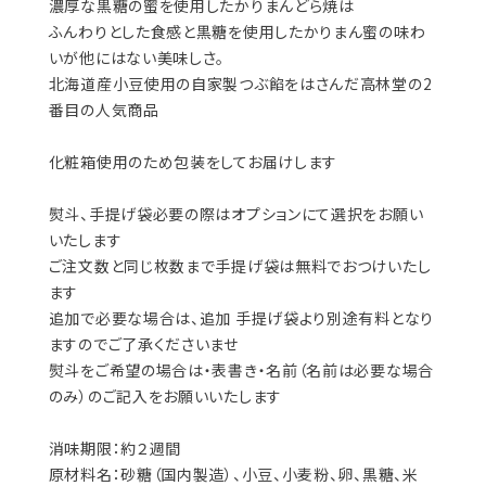
濃厚な黒糖の蜜を使用したかりまんどら焼は
ふんわりとした食感と黒糖を使用したかりまん蜜の味わ
いが他にはない美味しさ。
北海道産小豆使用の自家製つぶ餡をはさんだ高林堂の2
番目の人気商品
化粧箱使用のため包装をしてお届けします
熨斗、手提げ袋必要の際はオプションにて選択をお願い
いたします
ご注文数と同じ枚数まで手提げ袋は無料でおつけいたし
ます
追加で必要な場合は、追加 手提げ袋より別途有料となり
ますのでご了承くださいませ
熨斗をご希望の場合は・表書き・名前（名前は必要な場合
のみ）のご記入をお願いいたします
消味期限：約２週間
原材料名：砂糖（国内製造）、小豆、小麦粉、卵、黒糖、米