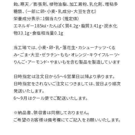
飴、寒天／膨張剤、植物油脂、加工澱粉、乳化剤、増粘多
糖類、（一部に卵・小麦・乳成分・大豆を含む）
栄養成分表示：1個当たり（推定値）
エネルギー185㎉・たんぱく質4.2g・脂質3.41g・炭水化
物33.1g・食塩相当量0.1g
当工場では、小麦・卵・乳・落花生・カシューナッツ・くる
み・ごま・大豆・ゼラチン・もも・オレンジ・キウイフルーツ・
りんご・アーモンド・やまいもを含む製品を製造しています
日時指定は注文日から5〜6営業日以降より承ります。
日時指定をされないご注文につきましては、翌日より順次
発送いたします。
6〜9月はクール便でご配送いたします。
※納品書、領収書は同梱しておりません。
ご希望のお客様は備考欄にてご記入をお願いいたします。