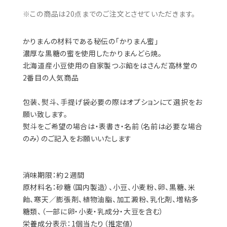
かりまんの材料である秘伝の「かりまん蜜」
濃厚な黒糖の蜜を使用したかりまんどら焼。
北海道産小豆使用の自家製つぶ餡をはさんだ高林堂の
2番目の人気商品
包装、熨斗、手提げ袋必要の際はオプションにて選択をお
願い致します。
熨斗をご希望の場合は・表書き・名前（名前は必要な場合
のみ）のご記入をお願いいたします
消味期限：約２週間
原材料名：砂糖（国内製造）、小豆、小麦粉、卵、黒糖、米
飴、寒天／膨張剤、植物油脂、加工澱粉、乳化剤、増粘多
糖類、（一部に卵・小麦・乳成分・大豆を含む）
栄養成分表示：1個当たり（推定値）
エネルギー185㎉・たんぱく質4.2g・脂質3.41g・炭水化
物33.1g・食塩相当量0.1g